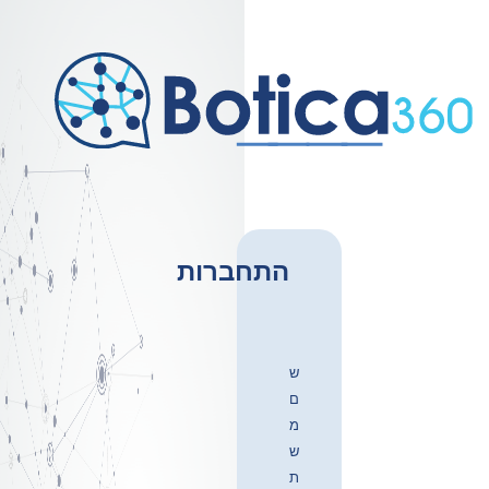
התחברות
ש
ם
מ
ש
ת