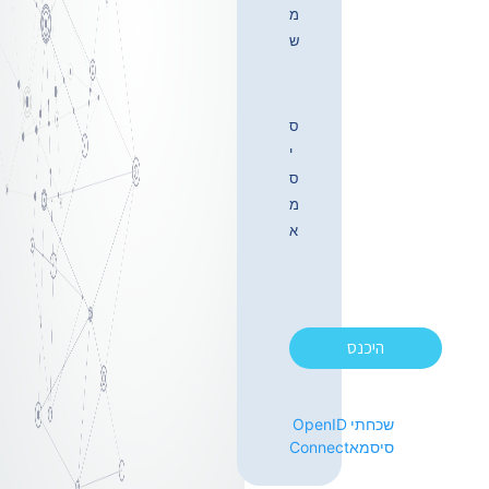
מ
ש
ס
י
ס
מ
א
היכנס
שכחתי
OpenID
סיסמא
Connect